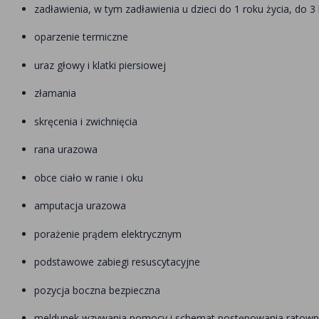
zadławienia, w tym zadławienia u dzieci do 1 roku życia, do 3 
oparzenie termiczne
uraz głowy i klatki piersiowej
złamania
skręcenia i zwichnięcia
rana urazowa
obce ciało w ranie i oku
amputacja urazowa
porażenie prądem elektrycznym
podstawowe zabiegi resuscytacyjne
pozycja boczna bezpieczna
meldunek wzywania pomocy i schemat postępowania ratowni