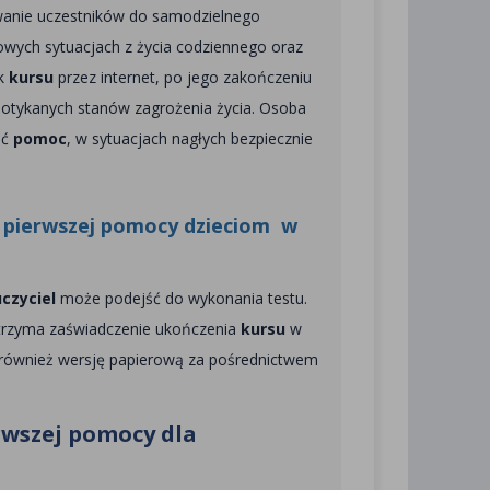
wanie uczestników do samodzielnego
owych sytuacjach z życia codziennego oraz
ik
kursu
przez internet, po jego zakończeniu
otykanych stanów zagrożenia życia. Osoba
ać
pomoc
, w sytuacjach nagłych bezpiecznie
u pierwszej pomocy dzieciom w
czyciel
może podejść do wykonania testu.
otrzyma zaświadczenie ukończenia
kursu
w
y również wersję papierową za pośrednictwem
erwszej pomocy dla