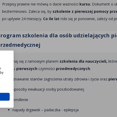
Przepisy prawne nie mówią o dacie ważności
kursu
. Dokument o u
bezterminowo. Zaleca się, by
szkolenie z pierwszej pomocy prz
po upływie 24 miesięcy.
Co ile lat
robi się je ponownie, zależy od p
rogram szkolenia dla osób udzielających p
rzedmedycznej
Zapoznaj się z ramowym planem
szkolenia dla nauczycieli,
które
i
zakresu
pierwszych
czynności
przedmedycznych
.
Aby
Rozpoznawanie stanów zagrożenia utraty zdrowia i życia oraz
pie
sposoby ewakuacji osoby poszkodowanej
omdlenie
napady drgawek – padaczka - epilepsja