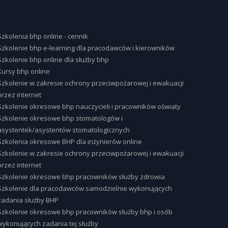
Szkolenia bhp online - cennik
Szkolenie bhp e-learning dla pracodawców i kierowników
Szkolenie bhp online dla służby bhp
Kursy bhp online
Szkolenie w zakresie ochrony przeciwpożarowej i ewakuacji
przez internet
Szkolenie okresowe bhp nauczycieli i pracowników oświaty
Szkolenie okresowe bhp stomatologów i
asystentek/asystentów stomatologicznych
Szkolenia okresowe BHP dla inżynierów online
Szkolenie w zakresie ochrony przeciwpożarowej i ewakuacji
przez internet
Szkolenie okresowe bhp pracowników służby zdrowia
Szkolenie dla pracodawców samodzielnie wykonujących
zadania służby BHP
Szkolenie okresowe bhp pracowników służby bhp i osób
wykonujących zadania tej służby