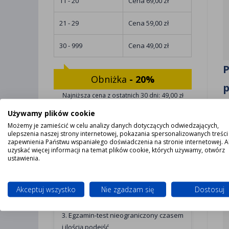
11 - 20
Cena 69,00 zł
21 - 29
Cena 59,00 zł
30 - 999
Cena 49,00 zł
P
Obniżka
- 20%
p
Najniższa cena z ostatnich 30 dni: 49,00 zł
Używamy plików cookie
Cena zawiera
Możemy je zamieścić w celu analizy danych dotyczących odwiedzających,
ulepszenia naszej strony internetowej, pokazania spersonalizowanych treści 
zapewnienia Państwu wspaniałego doświadczenia na stronie internetowej. 
1. Dostęp do materiałów
uzyskać więcej informacji na temat plików cookie, których używamy, otwórz
ustawienia.
szkoleniowych również po
zakończeniu szkolenia
Akceptuj wszystko
Nie zgadzam się
Dostosuj
2. Zaświadczenie dostępne od ręki
3. Egzamin-test nieograniczony czasem
i ilością podejść