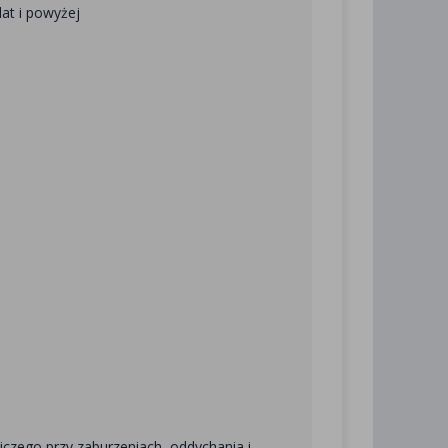
lat i powyżej
czego przy zaburzeniach oddychania i