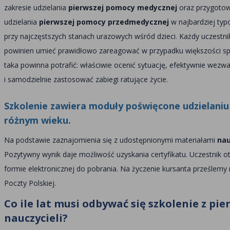
zakresie udzielania
pierwszej pomocy medycznej
oraz przygoto
udzielania
pierwszej pomocy przedmedycznej
w najbardziej typ
przy najczęstszych stanach urazowych wśród dzieci. Każdy uczestn
powinien umieć prawidłowo zareagować w przypadku większości sp
taka powinna potrafić: właściwie ocenić sytuację, efektywnie wezw
i samodzielnie zastosować zabiegi ratujące życie.
Szkolenie zawiera moduły poświęcone udzielani
różnym wieku.
Na podstawie zaznajomienia się z udostępnionymi materiałami
nau
Pozytywny wynik daje możliwość uzyskania certyfikatu. Uczestnik 
formie elektronicznej do pobrania. Na życzenie kursanta prześlem
Poczty Polskiej.
Co ile lat musi odbywać się szkolenie z pi
nauczycieli?