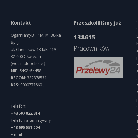
Kontakt
Przeszkoliliśmy już
OgarniamyBHP M. M. Bułka
138615
Sp. J.
Pracowników
ul.
Chemików 1B lok. 419
32-600
Oświęcim
(woj.
małopolskie
)
NIP:
5492454458
REGON:
382878531
KRS:
0000777660
,
Telefon:
+48 507 022 814
Telefon alternatywny:
+48 695 551 004
E-mail: