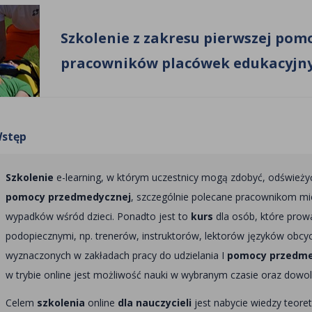
Szkolenie z zakresu pierwszej pom
pracowników placówek edukacyjn
stęp
Szkolenie
e-learning, w którym uczestnicy mogą zdobyć, odświeżyć
pomocy przedmedycznej
, szczególnie polecane pracownikom mi
wypadków wśród dzieci. Ponadto jest to
kurs
dla osób, które prowa
podopiecznymi, np. trenerów, instruktorów, lektorów języków obcy
wyznaczonych w zakładach pracy do udzielania I
pomocy przedme
w trybie online jest możliwość nauki w wybranym czasie oraz dowo
Celem
szkolenia
online
dla nauczycieli
jest nabycie wiedzy teore