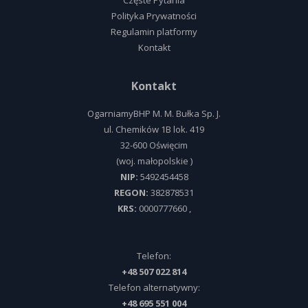
Częste Pytania
Polityka Prywatności
Regulamin platformy
Kontakt
Kontakt
OgarniamyBHP M. M. Bułka Sp. J.
ul.
Chemików 1B lok. 419
32-600
Oświęcim
(woj.
małopolskie
)
NIP:
5492454458
REGON:
382878531
KRS:
0000777660
,
Telefon:
+48 507 022 814
Telefon alternatywny:
+48 695 551 004