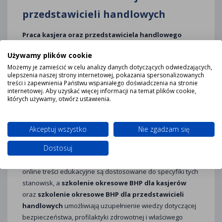
przedstawicieli handlowych
Praca kasjera oraz przedstawiciela handlowego
wiąże się z odmiennymi, lecz równie wymagającymi
Używamy plików cookie
zagrożeniami, które powinny być uwzględnione w
Możemy je zamieścić w celu analizy danych dotyczących odwiedzających,
programie regularnej edukacji BHP.
Osoby pracujące
ulepszenia naszej strony internetowej, pokazania spersonalizowanych
przy stanowiskach kasowych
mają codzienny kontakt z
treści i zapewnienia Państwu wspaniałego doświadczenia na stronie
internetowej. Aby uzyskać więcej informacji na temat plików cookie,
urządzeniami elektrycznymi, wykonują liczne ruchy
których używamy, otwórz ustawienia.
powtarzalne i działają w przestrzeni, w której istotne są
zarówno ergonomia, jak i świadomość zagrożeń
związanych z obsługą klientów. Z kolei
przedstawiciele
Akceptuj wszystko
Nie zgadzam się
handlowi
pracują mobilnie, często przemieszczają się
Dostosuj
pojazdami służbowymi i wykonują obowiązki w zmiennych
warunkach środowiskowych. Na platformie Szkolenia BHP
online treści edukacyjne są dostosowane do specyfiki tych
stanowisk, a
szkolenie okresowe BHP dla kasjerów
oraz
szkolenie okresowe BHP dla przedstawicieli
handlowych
umożliwiają uzupełnienie wiedzy dotyczącej
bezpieczeństwa, profilaktyki zdrowotnej i właściwego