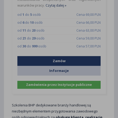
warunków pracy.
Czytaj dalej »
od
1
do
5
osób
Cena 69,00 PLN
od
6
do
10
osób
Cena 66,00 PLN
od
11
do
20
osób
Cena 63,00 PLN
od
21
do
29
osób
Cena 59,00 PLN
od
30
do
999
osób
Cena 57,00 PLN
Zamów
Informacje
Zamówienia przez Instytucje publiczne
Szkolenia BHP dedykowane branży handlowej są
niezbędnym elementem przygotowania zawodowego
osób odpowiedzialnych za
obsługę klienta, realizację