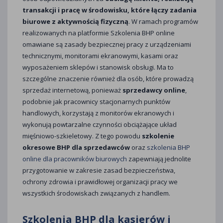
transakcji i pracę w środowisku, które łączy zadania
biurowe z aktywnością fizyczną
. W ramach programów
realizowanych na platformie Szkolenia BHP online
omawiane są zasady bezpiecznej pracy z urządzeniami
technicznymi, monitorami ekranowymi, kasami oraz
wyposażeniem sklepów i stanowisk obsługi. Ma to
szczególne znaczenie również dla osób, które prowadzą
sprzedaż internetową, ponieważ
sprzedawcy online
,
podobnie jak pracownicy stacjonarnych punktów
handlowych, korzystają z monitorów ekranowych i
wykonują powtarzalne czynności obciążające układ
mięśniowo-szkieletowy. Z tego powodu
szkolenie
okresowe BHP dla sprzedawców
oraz
szkolenia BHP
online dla pracowników biurowych
zapewniają jednolite
przygotowanie w zakresie zasad bezpieczeństwa,
ochrony zdrowia i prawidłowej organizacji pracy we
wszystkich środowiskach związanych z handlem.
Szkolenia BHP dla kasjerów i