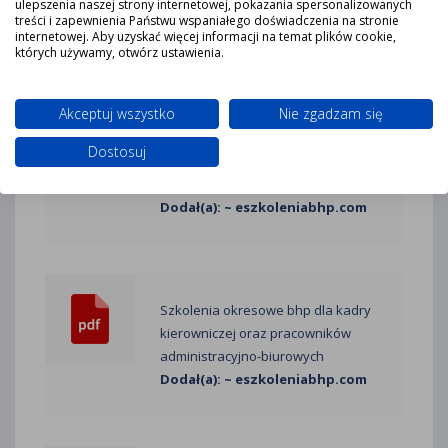
ulepszenia naszej strony internetowej, pokazania spersonalizowanych
BCO w Bielsku - Białej
treści i zapewnienia Państwu wspaniałego doświadczenia na stronie
Dodał(a): ~ eszkoleniabhp.com
internetowej. Aby uzyskać więcej informacji na temat plików cookie,
których używamy, otwórz ustawienia.
Akceptuj wszystko
Nie zgadzam się
Szkolenia okresowe bhp dla kadry
Dostosuj
kierowniczej - Urząd Miejski w
Dąbrowie Górniczej
Dodał(a): ~ eszkoleniabhp.com
Szkolenia okresowe bhp dla kadry
kierowniczej oraz pracowników
administracyjno-biurowych
Dodał(a): ~ eszkoleniabhp.com