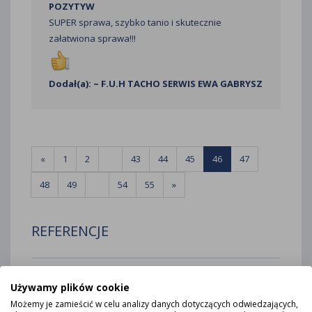
POZYTYW
SUPER sprawa, szybko tanio i skutecznie
załatwiona sprawa!!!
Dodał(a): ~ F.U.H TACHO SERWIS EWA GABRYSZ
«
1
2
...
43
44
45
46
47
48
49
...
54
55
»
REFERENCJE
Używamy plików cookie
Szkolenie okresowe pracowników
Możemy je zamieścić w celu analizy danych dotyczących odwiedzających,