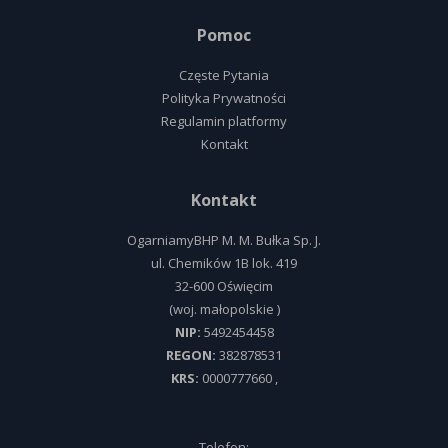
Pomoc
Częste Pytania
Polityka Prywatności
Regulamin platformy
Kontakt
Kontakt
OgarniamyBHP M. M. Bułka Sp. J.
ul.
Chemików 1B lok. 419
32-600
Oświęcim
(woj.
małopolskie
)
NIP:
5492454458
REGON:
382878531
KRS:
0000777660
,
Telefon: