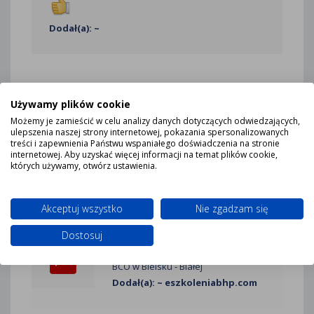
Dodał(a): ~
«
1
2
3
4
5
6
7
8
...
Używamy plików cookie
Możemy je zamieścić w celu analizy danych dotyczących odwiedzających,
54
55
»
ulepszenia naszej strony internetowej, pokazania spersonalizowanych
treści i zapewnienia Państwu wspaniałego doświadczenia na stronie
internetowej. Aby uzyskać więcej informacji na temat plików cookie,
których używamy, otwórz ustawienia.
REFERENCJE
Akceptuj wszystko
Nie zgadzam się
Dostosuj
Szkolenie okresowe pracowników
BCO w Bielsku - Białej
Dodał(a): ~ eszkoleniabhp.com