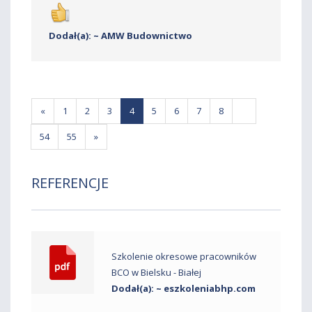
Dodał(a): ~ AMW Budownictwo
«
1
2
3
4
5
6
7
8
...
54
55
»
REFERENCJE
Szkolenie okresowe pracowników
BCO w Bielsku - Białej
Dodał(a): ~ eszkoleniabhp.com