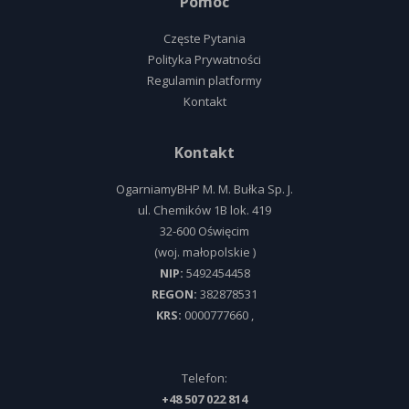
Pomoc
Częste Pytania
Polityka Prywatności
Regulamin platformy
Kontakt
Kontakt
OgarniamyBHP M. M. Bułka Sp. J.
ul.
Chemików 1B lok. 419
32-600
Oświęcim
(woj.
małopolskie
)
NIP:
5492454458
REGON:
382878531
KRS:
0000777660
,
Telefon:
+48 507 022 814