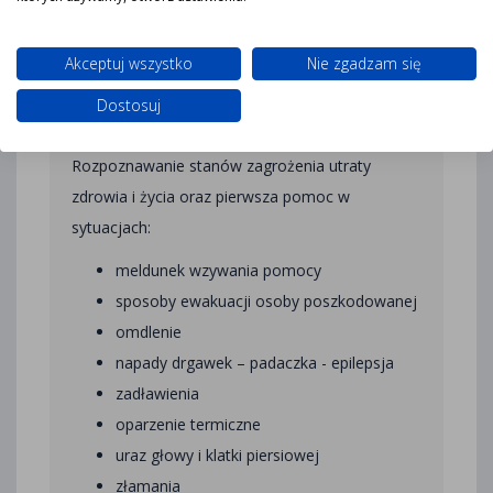
Program szkolenia dla osób z
zakresu udzielania pierwszej
Akceptuj wszystko
Nie zgadzam się
pomocy przedmedycznej
Dostosuj
Rozpoznawanie stanów zagrożenia utraty
zdrowia i życia oraz pierwsza pomoc w
sytuacjach:
meldunek wzywania pomocy
sposoby ewakuacji osoby poszkodowanej
omdlenie
napady drgawek – padaczka - epilepsja
zadławienia
oparzenie termiczne
uraz głowy i klatki piersiowej
złamania