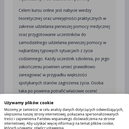
Celem kursu online jest nabycie wiedzy
teoretycznej oraz umiejętności praktycznych w
zakresie udzielania pierwszej pomocy medycznej
oraz przygotowanie uczestników do
samodzielnego udzielania pierwszej pomocy w
najbardziej typowych sytuacjach z życia
codziennego. Każdy uczestnik szkolenia, po jego
zakończeniu powinien umieć prawidłowo
zareagować w przypadku większości
spotykanych stanów zagrożenia życia. Osoba
taka po powinna potrafić:właściwie ocenić
sytuację, efektywnie wezwać pomoc w
Używamy plików cookie
sytuacjach nagłych, bezpiecznie i samodzielnie
Możemy je zamieścić w celu analizy danych dotyczących odwiedzających,
ulepszenia naszej strony internetowej, pokazania spersonalizowanych
zastosować zabiegi ratujące życie.
treści i zapewnienia Państwu wspaniałego doświadczenia na stronie
internetowej. Aby uzyskać więcej informacji na temat plików cookie,
których używamy, otwórz ustawienia.