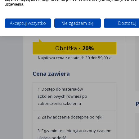
11 - 20
Cena 72,00 zł
ustawienia.
21 - 29
Cena 69,00 zł
Akceptuj wszystko
Nie zgadzam się
Dostosuj
30 - 999
Cena 59,00 zł
Obniżka
- 20%
Najniższa cena z ostatnich 30 dni: 59,00 zł
Cena zawiera
1. Dostęp do materiałów
szkoleniowych również po
zakończeniu szkolenia
2. Zaświadczenie dostępne od ręki
3. Egzamin-test nieograniczony czasem
i ilością podejść