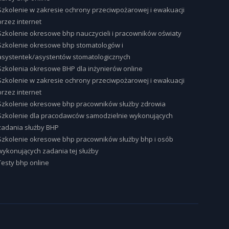
Szkolenie w zakresie ochrony przeciwpożarowej i ewakuacji
przez internet
Szkolenie okresowe bhp nauczycieli i pracowników oświaty
Szkolenie okresowe bhp stomatologów i
asystentek/asystentów stomatologicznych
Szkolenia okresowe BHP dla inżynierów online
Szkolenie w zakresie ochrony przeciwpożarowej i ewakuacji
przez internet
Szkolenie okresowe bhp pracowników służby zdrowia
Szkolenie dla pracodawców samodzielnie wykonujących
zadania służby BHP
Szkolenie okresowe bhp pracowników służby bhp i osób
wykonujących zadania tej służby
Testy bhp online