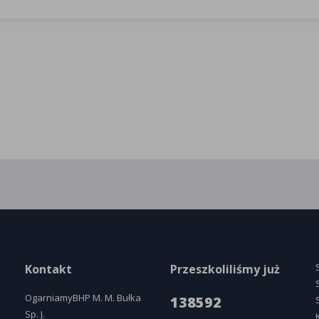
Kontakt
Przeszkoliliśmy już
OgarniamyBHP M. M. Bułka
138592
Sp. J.