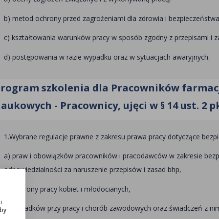
b) metod ochrony przed zagrożeniami dla zdrowia i bezpieczeństw
c) kształtowania warunków pracy w sposób zgodny z przepisami i z
d) postępowania w razie wypadku oraz w sytuacjach awaryjnych.
rogram szkolenia dla Pracowników farmacj
aukowych - Pracownicy, ujęci w § 14 ust. 2 
1.Wybrane regulacje prawne z zakresu prawa pracy dotyczące bezpie
a) praw i obowiązków pracowników i pracodawców w zakresie bezpi
odpowiedzialności za naruszenie przepisów i zasad bhp,
b) ochrony pracy kobiet i młodocianych,
i
c) wypadków przy pracy i chorób zawodowych oraz świadczeń z nim
Aby