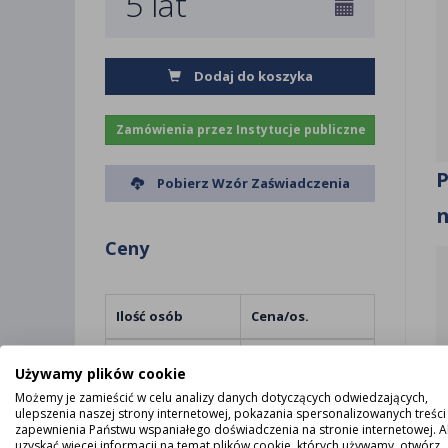
5 lat
Dodaj do koszyka
Zamówienia przez Instytucje publiczne
P
Pobierz Wzór Zaświadczenia
n
Ceny
Ilość osób
Cena/os.
1 - 5
Cena 79,00 zł
Używamy plików cookie
Możemy je zamieścić w celu analizy danych dotyczących odwiedzających,
6 - 10
Cena 74,00 zł
ulepszenia naszej strony internetowej, pokazania spersonalizowanych treści 
zapewnienia Państwu wspaniałego doświadczenia na stronie internetowej. 
uzyskać więcej informacji na temat plików cookie, których używamy, otwórz